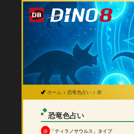
ホーム
恐竜色占い
赤
恐竜色占い
赤
「ティラノサウルス」タイプ