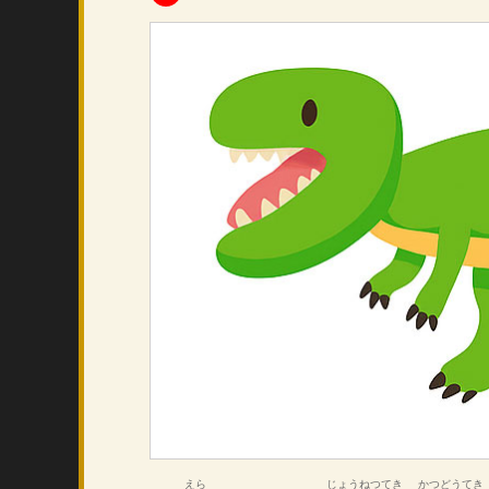
えら
じょうねつてき
かつどうてき